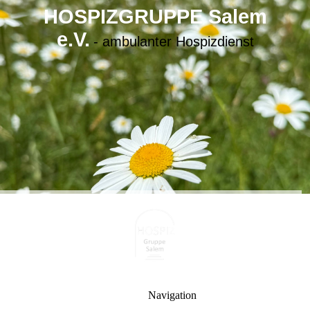
HOSPIZGRUPPE Salem
e.V.
- ambulanter Hospizdienst
Navigation