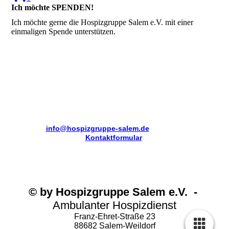
Ich möchte SPENDEN!
Ich möchte gerne die Hospizgruppe Salem e.V. mit einer
einmaligen Spende unterstützen.
Weitergehende Informationen erhalten Sie bei der
Hospizgruppe Salem e.V.
unter Telefon 0 75 53 / 66 67, per
Email [
info@hospizgruppe-salem.de
] oder über unser
Kontaktformular
!
© by Hospizgruppe Salem e.V. -
Ambulanter Hospizdienst
Franz-Ehret-Straße 23
88682 Salem-Weildorf