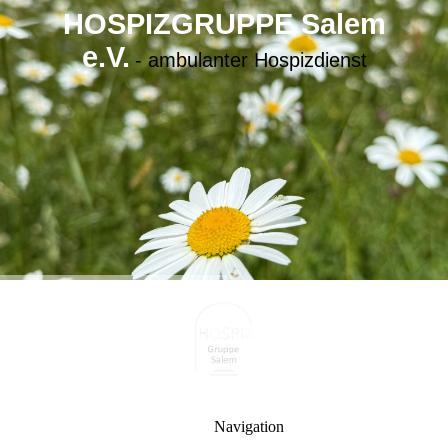
HOSPIZGRUPPE Salem
e.V.
- ambulanter Hospizdienst
Navigation