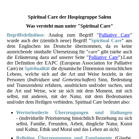
Spiritual Care der Hospizgruppe Salem
Was versteht man unter "Spiritual Care"
Begriffsdefinition:
Analog zum Begriff "
Palliative Care
"
wurde auch der (ziemlich neue) Begriff "
Spiritual Care
" aus
dem Englischen ins Deutsche übernommen, da es keine
ausreichende sinnhafte Übersetzung für "
care
" gibt (siehe auch
die Erläuterung dazu auf unserer Seite "
Palliative Care
").Laut
der Definition der EAPC (European Association for Palliative
Care) ist
Spiritualität
die dynamische Dimension menschlichen
Lebens, welche sich auf die Art und Weise bezieht, in der
Personen (
Individuen und Gemeinschaften
) Sinn, Bedeutung
und Transzendenz erfahren, ausdrücken und/oder suchen, und
die Art und Weise, wie sie sich mit dem Moment, mit sich
selbst, mit anderen, mit der Natur, mit dem Bedeutsamen
und/oder dem Heiligen verbinden. Spiritual Care bedeutet also:
Wertorientierte Überzeugungen und Haltungen
- (individuelle Priorisierung hinsichtlich Beziehung zu sich
selbst, Familie, Freunden, Arbeit, dingliche Natur, Kunst
und Kultur, Ethik und Moral und das Leben an sich)
Religiöse Überzeugungen und Fundamente
(Glaube,