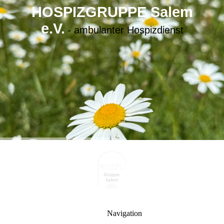
HOSPIZGRUPPE Salem
e.V.
- ambulanter Hospizdienst
Navigation